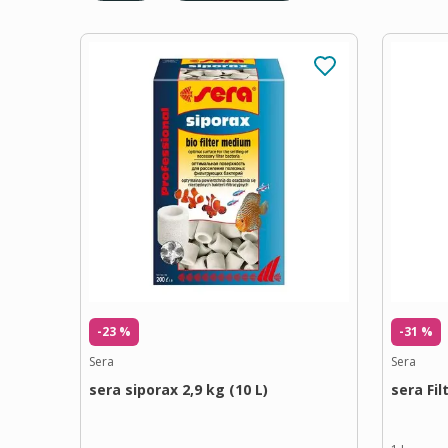
-23 %
-31 %
Sera
Sera
sera siporax 2,9 kg (10 L)
sera Fil