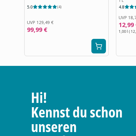
1 L
5.0
4.8
(
4
)
UVP
18,
UVP
129,49 €
12,99
99,99 €
1,00 l
(
12
Hi!
Kennst du schon
unseren