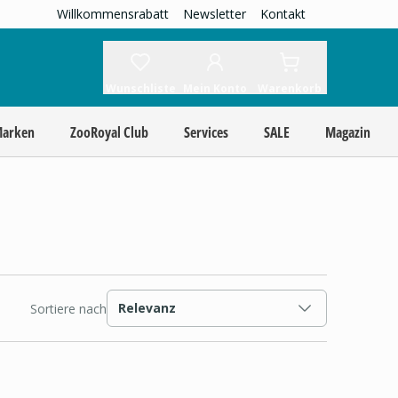
Willkommensrabatt
Newsletter
Kontakt
Wunschliste
Mein Konto
Warenkorb
Marken
ZooRoyal Club
Services
SALE
Magazin
Relevanz
Sortiere nach