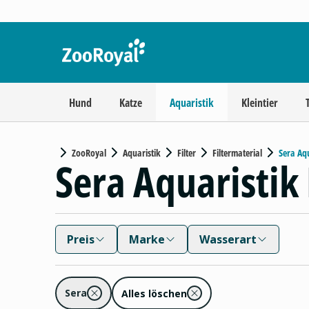
Hund
Katze
Aquaristik
Kleintier
ZooRoyal
Aquaristik
Filter
Filtermaterial
Sera Aqu
Sera Aquaristik 
Preis
Marke
Wasserart
Sera
Alles löschen