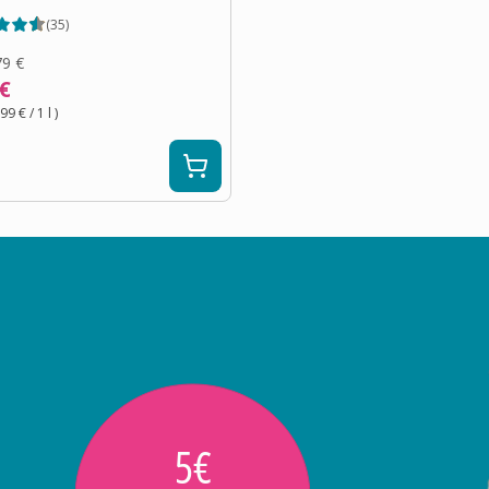
(
35
)
79 €
 €
,99 €
/ 1
l
)
5€