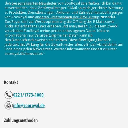
den
personalisierten Newsletter
von ZooRoyal zu erhalten. Ich bin damit
einverstanden, dass ZooRoyal mir per E-Mail an mich gerichtete Werbung
zu Produkten, Dienstleistungen, Aktionen und Zufriedenheitsbefragungen
von ZooRoyal und
anderen Unternehmen der REWE Group
zusendet.
ZooRoyal darf zur Werbeoptimierung die Öffnung der E-Mails sowie
Klicks auf enthaltene Links erheben und analysieren. Zu diesem Zweck
verarbeitet ZooRoyal meine personenbezogenen Daten. Nähere
Informationen zur Verarbeitung meiner Daten kann ich
den Datenschutzhinweisen entnehmen. Diese Einwilligung kann ich
jederzeit mit Wirkung für die Zukunft widerrufen, z.B. per Abmeldelink am
Ende eines jeden Newsletters. Weitere Informationen findest du unter
zooroyal.de/newsletter/.
Kontakt
0221/1773-1000
info@zooroyal.de
Zahlungsmethoden