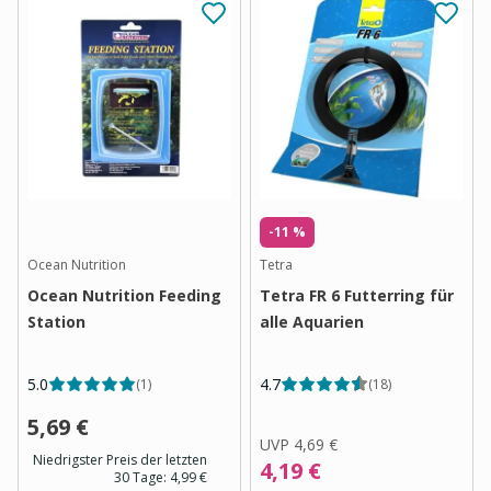
-11 %
Ocean Nutrition
Tetra
Ocean Nutrition Feeding
Tetra FR 6 Futterring für
Station
alle Aquarien
5.0
4.7
(
1
)
(
18
)
5,69 €
UVP
4,69 €
Niedrigster Preis der letzten
4,19 €
30 Tage:
4,99 €