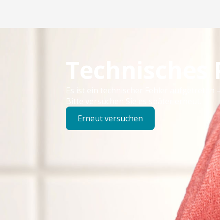
Technisches
Es ist ein technischer Fehler aufgetreten –
Bitte versuchen Sie es später erneut.
Erneut versuchen