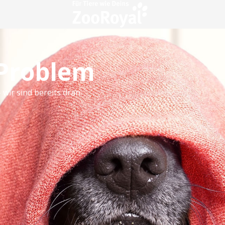
 Problem
 wir sind bereits dran.