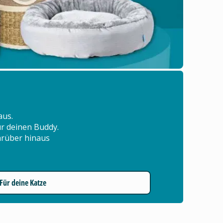
aus.
für deinen Buddy.
arüber hinaus
Für deine Katze