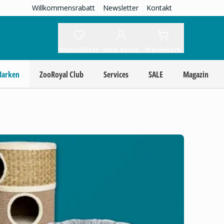
Willkommensrabatt
Newsletter
Kontakt
Wunschliste
Mein Konto
Warenkorb
Marken
ZooRoyal Club
Services
SALE
Magazin