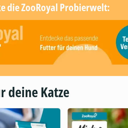
ke die ZooRoyal Probierwelt:
r deine Katze