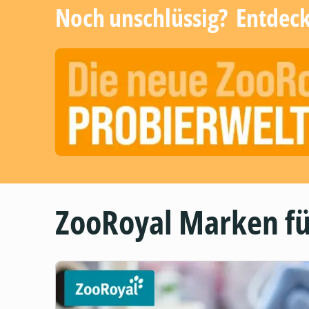
Noch unschlüssig? ​ Entdec
ZooRoyal Marken fü