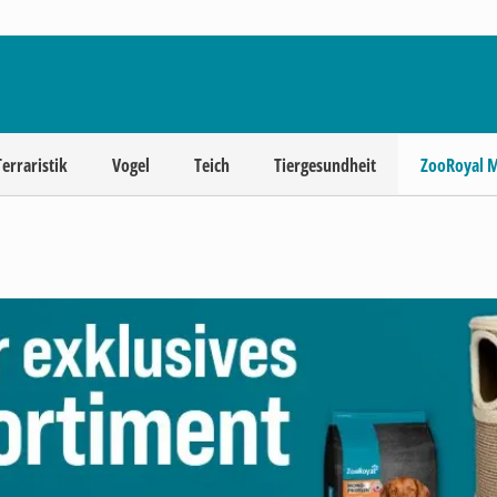
Terraristik
Vogel
Teich
Tiergesundheit
ZooRoyal 