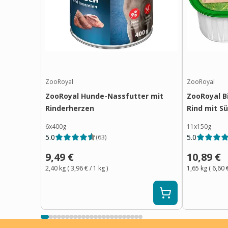
ZooRoyal
ZooRoyal
ZooRoyal Hunde-Nassfutter mit
ZooRoyal B
Rinderherzen
Rind mit S
6x400g
11x150g
5.0
5.0
(
63
)
9,49 €
10,89 €
2,40 kg
(
3,96 €
/ 1
kg
)
1,65 kg
(
6,60 