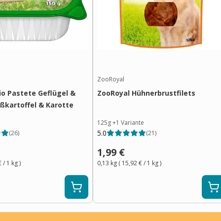
ZooRoyal
io Pastete Geflügel &
ZooRoyal Hühnerbrustfilets
üßkartoffel & Karotte
125g
+
1
Variante
5.0
(
26
)
(
21
)
1,99 €
€
/ 1
kg
)
0,13 kg
(
15,92 €
/ 1
kg
)