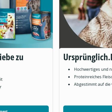
Liebe zu
Ursprünglich.
Hochwertiges und na
Proteinreiches Flei
it
Abgestimmt auf die
r
iment