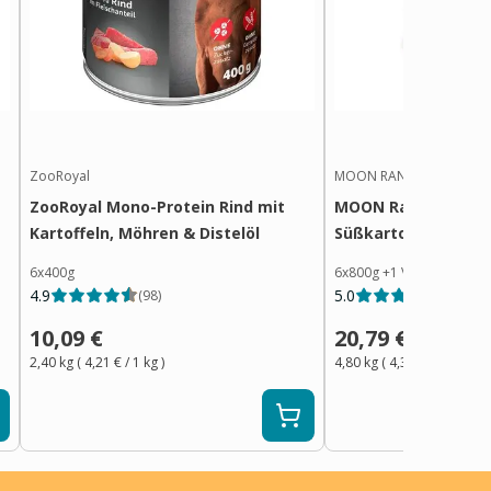
ZooRoyal
MOON RANGER
ZooRoyal Mono-Protein Rind mit
MOON Ranger Ente 
Kartoffeln, Möhren & Distelöl
Süßkartoffeln
6x400g
6x800g
+
1
Variante
4.9
5.0
(
98
)
(
18
)
10,09 €
20,79 €
2,40 kg
(
4,21 €
/ 1
kg
)
4,80 kg
(
4,34 €
/ 1
kg
)