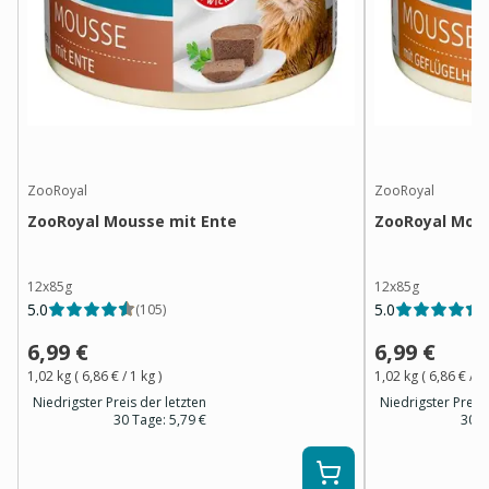
ZooRoyal
ZooRoyal
ZooRoyal Mousse mit Ente
ZooRoyal Mous
12x85g
12x85g
5.0
5.0
(
105
)
(
6,99 €
6,99 €
1,02 kg
(
6,86 €
/ 1
kg
)
1,02 kg
(
6,86 €
/ 1
Niedrigster Preis der letzten
Niedrigster Preis 
30 Tage:
5,79 €
30 T