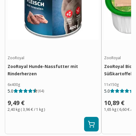
ZooRoyal
ZooRoyal
ZooRoyal Hunde-Nassfutter mit
ZooRoyal Bio P
Rinderherzen
Süßkartoffel 
6x400g
11x150g
5.0
5.0
(
64
)
(
9,49 €
10,89 €
2,40 kg
(
3,96 €
/ 1
kg
)
1,65 kg
(
6,60 €
/ 1