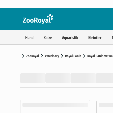
Hund
Katze
Aquaristik
Kleintier
ZooRoyal
Veterinary
Royal Canin
Royal Canin Vet Ka
product.loading-products