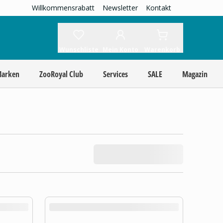
Willkommensrabatt
Newsletter
Kontakt
Wunschliste
Mein Konto
Warenkorb
Marken
ZooRoyal Club
Services
SALE
Magazin