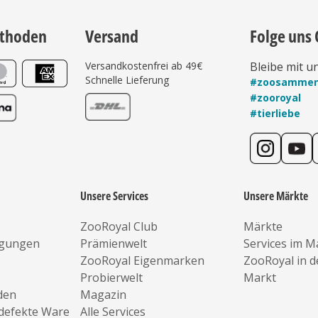
thoden
Versand
Folge uns 
Versandkostenfrei ab 49€
Bleibe mit u
Schnelle Lieferung
#zoosamme
#zooroyal
#tierliebe
Unsere Services
Unsere Märkte
ZooRoyal Club
Märkte
ngungen
Prämienwelt
Services im M
ZooRoyal Eigenmarken
ZooRoyal in 
Probierwelt
Markt
den
Magazin
defekte Ware
Alle Services