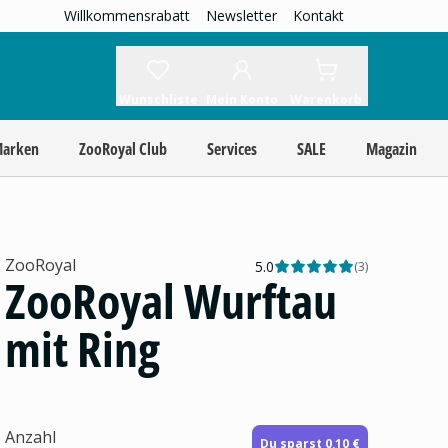
Willkommensrabatt
Newsletter
Kontakt
Wunschliste
Mein Konto
Warenkorb
Marken
ZooRoyal Club
Services
SALE
Magazin
ZooRoyal
5.0
(
3
)
ZooRoyal Wurftau
mit Ring
Anzahl
Du sparst 0,10 €