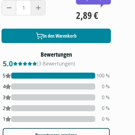
2,89 €
In den Warenkorb
Bewertungen
5.0
(
3
Bewertungen
)
5
100
%
4
0
%
3
0
%
2
0
%
1
0
%