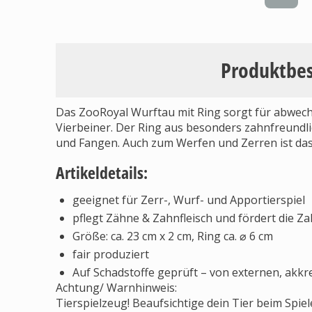
Produktbe
Das ZooRoyal Wurftau mit Ring sorgt für abwech
Vierbeiner. Der Ring aus besonders zahnfreundl
und Fangen. Auch zum Werfen und Zerren ist das
Artikeldetails:
geeignet für Zerr-, Wurf- und Apportierspiel
pflegt Zähne & Zahnfleisch und fördert die 
Größe: ca. 23 cm x 2 cm, Ring ca. ⌀ 6 cm
fair produziert
Auf Schadstoffe geprüft – von externen, akkre
Achtung/ Warnhinweis:
Tierspielzeug! Beaufsichtige dein Tier beim Spie