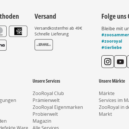
thoden
Versand
Folge uns 
Versandkostenfrei ab 49€
Bleibe mit u
Schnelle Lieferung
#zoosamme
#zooroyal
#tierliebe
Unsere Services
Unsere Märkte
ZooRoyal Club
Märkte
ngungen
Prämienwelt
Services im M
ZooRoyal Eigenmarken
ZooRoyal in 
Probierwelt
Markt
den
Magazin
defekte Ware
Alle Services