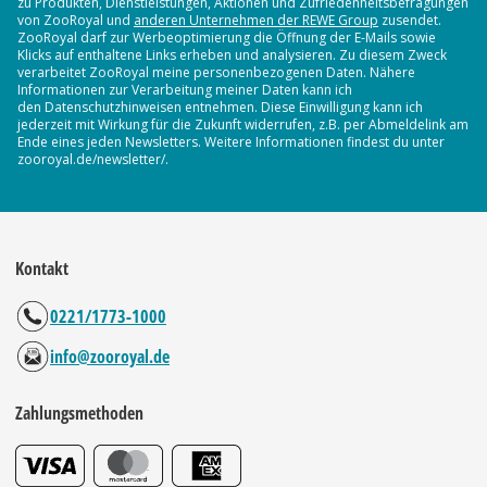
zu Produkten, Dienstleistungen, Aktionen und Zufriedenheitsbefragungen
von ZooRoyal und
anderen Unternehmen der REWE Group
zusendet.
ZooRoyal darf zur Werbeoptimierung die Öffnung der E-Mails sowie
Klicks auf enthaltene Links erheben und analysieren. Zu diesem Zweck
verarbeitet ZooRoyal meine personenbezogenen Daten. Nähere
Informationen zur Verarbeitung meiner Daten kann ich
den Datenschutzhinweisen entnehmen. Diese Einwilligung kann ich
jederzeit mit Wirkung für die Zukunft widerrufen, z.B. per Abmeldelink am
Ende eines jeden Newsletters. Weitere Informationen findest du unter
zooroyal.de/newsletter/.
Kontakt
0221/1773-1000
info@zooroyal.de
Zahlungsmethoden