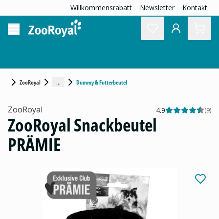
Willkommensrabatt
Newsletter
Kontakt
...
ZooRoyal
Dummy & Futterbeutel
ZooRoyal
4.9
(
9
)
ZooRoyal Snackbeutel
PRÄMIE