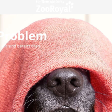
 Problem
 wir sind bereits dran.