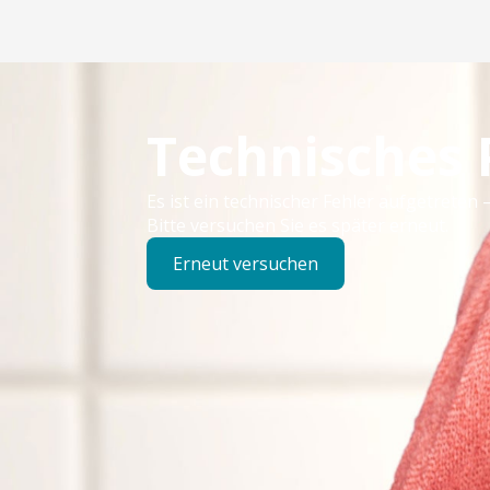
Technisches
Es ist ein technischer Fehler aufgetreten –
Bitte versuchen Sie es später erneut.
Erneut versuchen