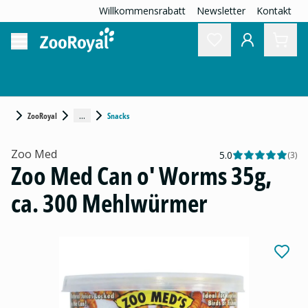
Willkommensrabatt
Newsletter
Kontakt
...
ZooRoyal
Snacks
Zoo Med
5.0
(
3
)
Zoo Med Can o' Worms 35g,
ca. 300 Mehlwürmer