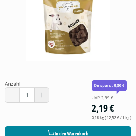
Anzahl
Du sparst 0,80 €
UVP
2,99 €
2,19 €
0,18 kg
(
12,52 €
/ 1
kg
)
In den Warenkorb