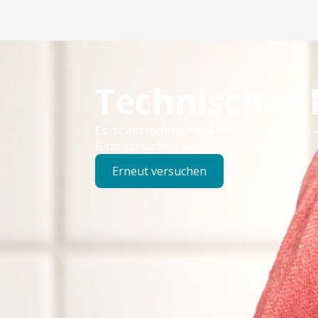
Technisches
Es ist ein technischer Fehler aufgetreten –
Bitte versuchen Sie es später erneut.
Erneut versuchen