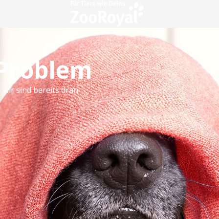
 Problem
 wir sind bereits dran.