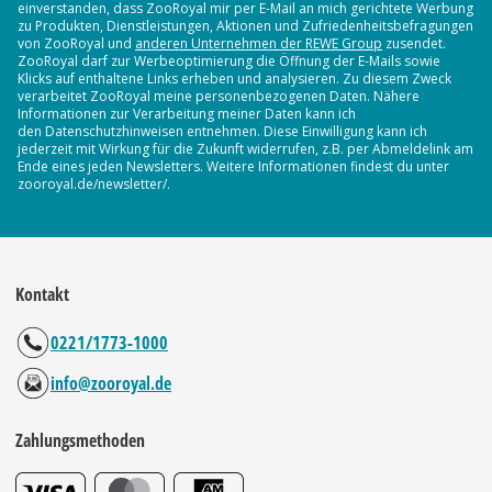
einverstanden, dass ZooRoyal mir per E-Mail an mich gerichtete Werbung
zu Produkten, Dienstleistungen, Aktionen und Zufriedenheitsbefragungen
von ZooRoyal und
anderen Unternehmen der REWE Group
zusendet.
ZooRoyal darf zur Werbeoptimierung die Öffnung der E-Mails sowie
Klicks auf enthaltene Links erheben und analysieren. Zu diesem Zweck
verarbeitet ZooRoyal meine personenbezogenen Daten. Nähere
Informationen zur Verarbeitung meiner Daten kann ich
den Datenschutzhinweisen entnehmen. Diese Einwilligung kann ich
jederzeit mit Wirkung für die Zukunft widerrufen, z.B. per Abmeldelink am
Ende eines jeden Newsletters. Weitere Informationen findest du unter
zooroyal.de/newsletter/.
Kontakt
0221/1773-1000
info@zooroyal.de
Zahlungsmethoden