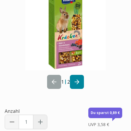
1
2
Anzahl
Du sparst 0,89 €
UVP
3,58 €