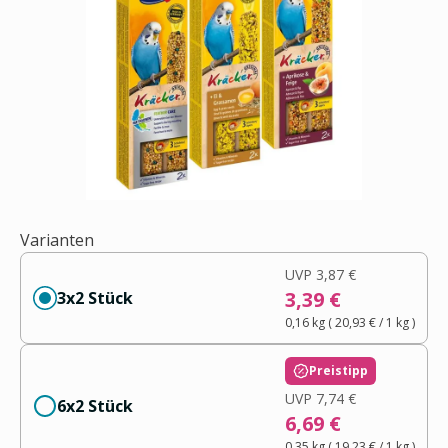
Varianten
UVP
3,87 €
3,39 €
3x2 Stück
0,16 kg
(
20,93 €
/ 1
kg
)
Preistipp
UVP
7,74 €
6x2 Stück
6,69 €
0,35 kg
(
19,23 €
/ 1
kg
)