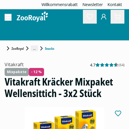
Willkommensrabatt
Newsletter
Kontakt
...
ZooRoyal
Snacks
Vitakraft
4.7
(
64
)
Mixpakete
- 12 %
Vitakraft Kräcker Mixpaket
Wellensittich - 3x2 Stück