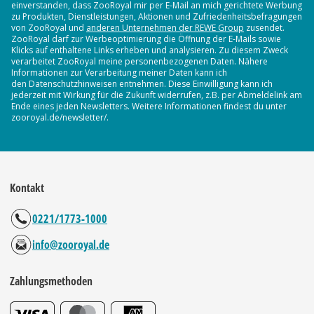
einverstanden, dass ZooRoyal mir per E-Mail an mich gerichtete Werbung
zu Produkten, Dienstleistungen, Aktionen und Zufriedenheitsbefragungen
von ZooRoyal und
anderen Unternehmen der REWE Group
zusendet.
ZooRoyal darf zur Werbeoptimierung die Öffnung der E-Mails sowie
Klicks auf enthaltene Links erheben und analysieren. Zu diesem Zweck
verarbeitet ZooRoyal meine personenbezogenen Daten. Nähere
Informationen zur Verarbeitung meiner Daten kann ich
den Datenschutzhinweisen entnehmen. Diese Einwilligung kann ich
jederzeit mit Wirkung für die Zukunft widerrufen, z.B. per Abmeldelink am
Ende eines jeden Newsletters. Weitere Informationen findest du unter
zooroyal.de/newsletter/.
Kontakt
0221/1773-1000
info@zooroyal.de
Zahlungsmethoden