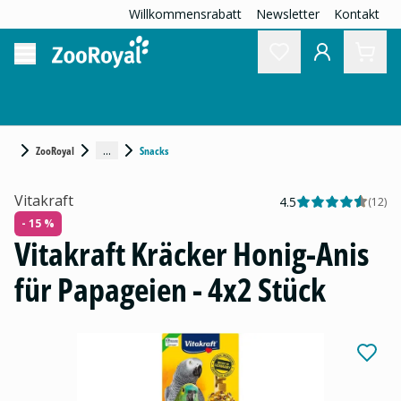
Willkommensrabatt
Newsletter
Kontakt
...
ZooRoyal
Snacks
Vitakraft
4.5
(
12
)
- 15 %
Vitakraft Kräcker Honig-Anis
für Papageien - 4x2 Stück