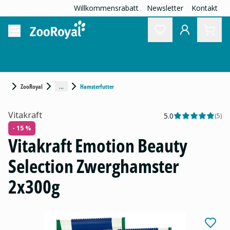
Willkommensrabatt
Newsletter
Kontakt
...
ZooRoyal
Hamsterfutter
Vitakraft
5.0
(
5
)
- 15 %
Vitakraft Emotion Beauty
Selection Zwerghamster
2x300g