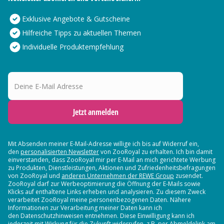
Exklusive Angebote & Gutscheine
Hilfreiche Tipps zu aktuellen Themen
Individuelle Produktempfehlung
Deine E-Mail Adresse
Jetzt anmelden
Mit Absenden meiner E-Mail-Adresse willige ich bis auf Widerruf ein,
den
personalisierten Newsletter
von ZooRoyal zu erhalten. Ich bin damit
einverstanden, dass ZooRoyal mir per E-Mail an mich gerichtete Werbung
zu Produkten, Dienstleistungen, Aktionen und Zufriedenheitsbefragungen
von ZooRoyal und
anderen Unternehmen der REWE Group
zusendet.
ZooRoyal darf zur Werbeoptimierung die Öffnung der E-Mails sowie
Klicks auf enthaltene Links erheben und analysieren. Zu diesem Zweck
verarbeitet ZooRoyal meine personenbezogenen Daten. Nähere
Informationen zur Verarbeitung meiner Daten kann ich
den Datenschutzhinweisen entnehmen. Diese Einwilligung kann ich
jederzeit mit Wirkung für die Zukunft widerrufen, z.B. per Abmeldelink am