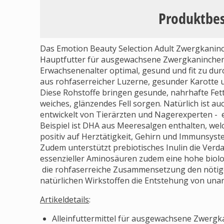
Produktbe
Das Emotion Beauty Selection Adult Zwergkaninch
Hauptfutter für ausgewachsene Zwergkaninchen
Erwachsenenalter optimal, gesund und fit zu dur
aus rohfaserreicher Luzerne, gesunder Karotte
Diese Rohstoffe bringen gesunde, nahrhafte Fett
weiches, glänzendes Fell sorgen. Natürlich ist au
entwickelt von Tierärzten und Nagerexperten -
Beispiel ist DHA aus Meeresalgen enthalten, wel
positiv auf Herztätigkeit, Gehirn und Immunsyst
Zudem unterstützt prebiotisches Inulin die Ve
essenzieller Aminosäuren zudem eine hohe biologi
die rohfaserreiche Zusammensetzung den nötige
natürlichen Wirkstoffen die Entstehung von un
Artikeldetails
:
Alleinfuttermittel für ausgewachsene Zwerg