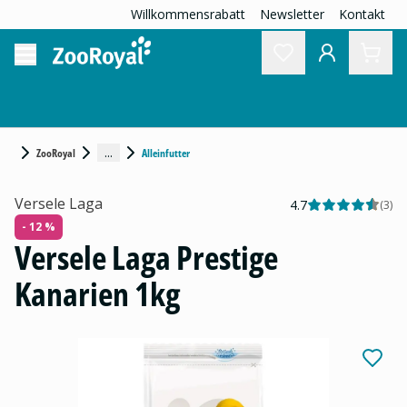
Willkommensrabatt
Newsletter
Kontakt
...
ZooRoyal
Alleinfutter
Versele Laga
4.7
(
3
)
- 12 %
Versele Laga Prestige
Kanarien 1kg