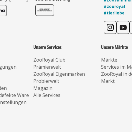
#zooroyal
#tierliebe
Unsere Services
Unsere Märkte
ZooRoyal Club
Märkte
ngungen
Prämienwelt
Services im M
ZooRoyal Eigenmarken
ZooRoyal in 
Probierwelt
Markt
den
Magazin
defekte Ware
Alle Services
instellungen