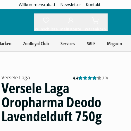
Willkommensrabatt
Newsletter
Kontakt
Wunschliste
Mein Konto
Warenkorb
Marken
ZooRoyal Club
Services
SALE
Magazin
Versele Laga
4.4
(
19
)
Versele Laga
Oropharma Deodo
Lavendelduft 750g