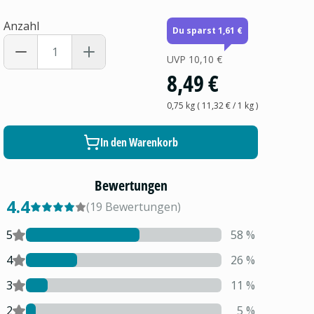
Anzahl
Du sparst 1,61 €
UVP
10,10 €
8,49 €
0,75 kg
(
11,32 €
/ 1
kg
)
In den Warenkorb
Bewertungen
4.4
(
19
Bewertungen
)
5
58
%
4
26
%
3
11
%
2
5
%