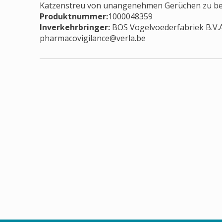
Katzenstreu von unangenehmen Gerüchen zu bef
Produktnummer:
1000048359
Inverkehrbringer
:
BOS Vogelvoederfabriek B.V.An
pharmacovigilance@verla.be