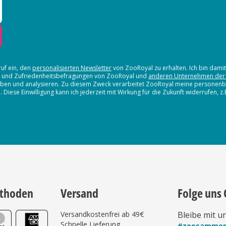
ruf ein, den
personalisierten Newsletter
von ZooRoyal zu erhalten. Ich bin dami
en und Zufriedenheitsbefragungen von ZooRoyal und
anderen Unternehmen der
erheben und analysieren. Zu diesem Zweck verarbeitet ZooRoyal meine persone
iese Einwilligung kann ich jederzeit mit Wirkung für die Zukunft widerrufen, z
thoden
Versand
Folge uns 
Versandkostenfrei ab 49€
Bleibe mit u
Schnelle Lieferung
#zoosamme