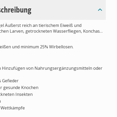
schreibung
l Äußerst reich an tierischem Eiweiß und
schen Larven, getrockneten Wasserfliegen, Konchas…
weißen und minimum 25% Wirbellosen.
zum Hinzufügen von Nahrungsergänzungsmitteln oder
s Gefieder
ür gesunde Knochen
ckneten Insekten
n
e Wettkämpfe