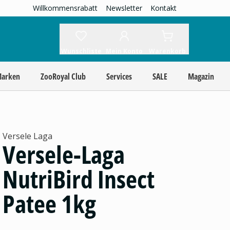
Willkommensrabatt
Newsletter
Kontakt
Wunschliste
Mein Konto
Warenkorb
Marken
ZooRoyal Club
Services
SALE
Magazin
Versele Laga
Versele-Laga
NutriBird Insect
Patee 1kg