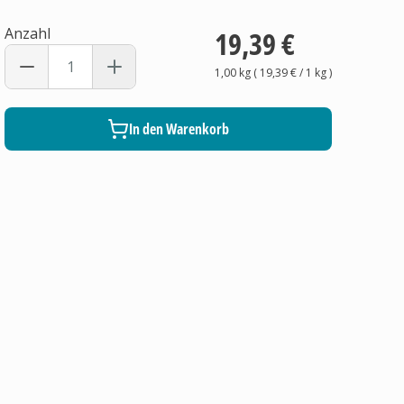
Anzahl
19,39 €
1,00 kg
(
19,39 €
/ 1
kg
)
In den Warenkorb