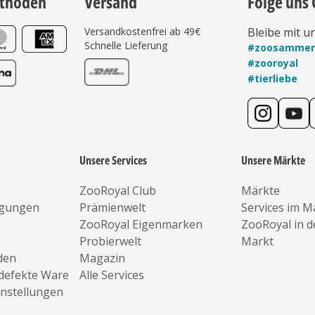
thoden
Versand
Folge uns 
Versandkostenfrei ab 49€
Bleibe mit u
Schnelle Lieferung
#zoosamme
#zooroyal
#tierliebe
Unsere Services
Unsere Märkte
ZooRoyal Club
Märkte
ngungen
Prämienwelt
Services im M
ZooRoyal Eigenmarken
ZooRoyal in 
Probierwelt
Markt
den
Magazin
defekte Ware
Alle Services
instellungen