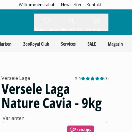
Willkommensrabatt
Newsletter
Kontakt
Wunschliste
Mein Konto
Warenkorb
Marken
ZooRoyal Club
Services
SALE
Magazin
Versele Laga
5.0
(
3
)
Versele Laga
Nature Cavia - 9kg
Varianten
Preistipp