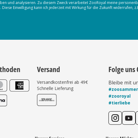
erheben und analysieren. Zu diesem Zweck verarbeitet ZooRoyal meine persone
iese Einwilligung kann ich jederzeit mit Wirkung für die Zukunft widerrufen, z
thoden
Versand
Folge uns 
Versandkostenfrei ab 49€
Bleibe mit u
Schnelle Lieferung
#zoosamme
#zooroyal
#tierliebe