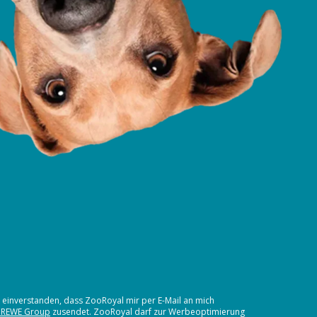
t einverstanden, dass ZooRoyal mir per E-Mail an mich
 REWE Group
zusendet. ZooRoyal darf zur Werbeoptimierung