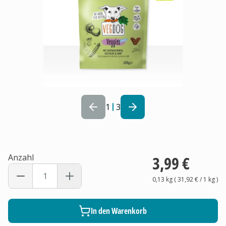
1
3
Anzahl
3,99 €
0,13 kg
(
31,92 €
/ 1
kg
)
In den Warenkorb