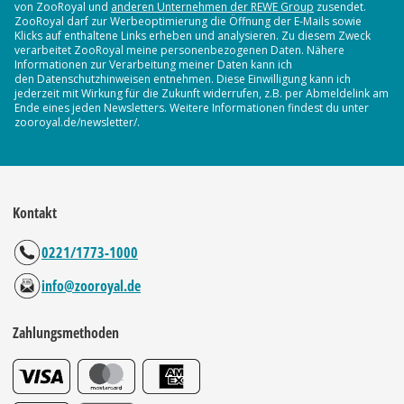
von ZooRoyal und
anderen Unternehmen der REWE Group
zusendet.
ZooRoyal darf zur Werbeoptimierung die Öffnung der E-Mails sowie
Klicks auf enthaltene Links erheben und analysieren. Zu diesem Zweck
verarbeitet ZooRoyal meine personenbezogenen Daten. Nähere
Informationen zur Verarbeitung meiner Daten kann ich
den Datenschutzhinweisen entnehmen. Diese Einwilligung kann ich
jederzeit mit Wirkung für die Zukunft widerrufen, z.B. per Abmeldelink am
Ende eines jeden Newsletters. Weitere Informationen findest du unter
zooroyal.de/newsletter/.
Kontakt
0221/1773-1000
info@zooroyal.de
Zahlungsmethoden