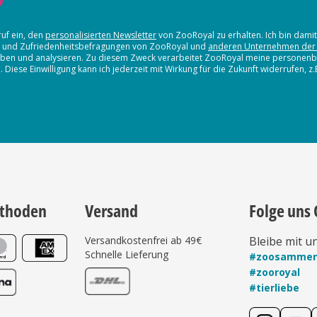
ruf ein, den
personalisierten Newsletter
von ZooRoyal zu erhalten. Ich bin dami
en und Zufriedenheitsbefragungen von ZooRoyal und
anderen Unternehmen der
erheben und analysieren. Zu diesem Zweck verarbeitet ZooRoyal meine persone
iese Einwilligung kann ich jederzeit mit Wirkung für die Zukunft widerrufen, z
thoden
Versand
Folge uns 
Versandkostenfrei ab 49€
Bleibe mit u
Schnelle Lieferung
#zoosamme
#zooroyal
#tierliebe