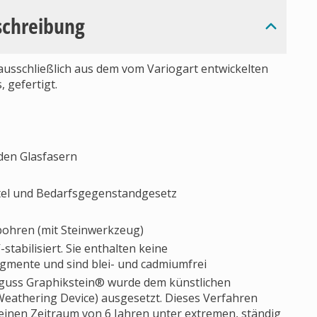
schreibung
ausschließlich aus dem vom Variogart entwickelten
 gefertigt.
den Glasfasern
el und Bedarfsgegenstandgesetz
 bohren (mit Steinwerkzeug)
tabilisiert. Sie enthalten keine
igmente und sind blei- und cadmiumfrei
lguss Graphikstein® wurde dem künstlichen
athering Device) ausgesetzt. Dieses Verfahren
 einen Zeitraum von 6 Jahren unter extremen, ständig