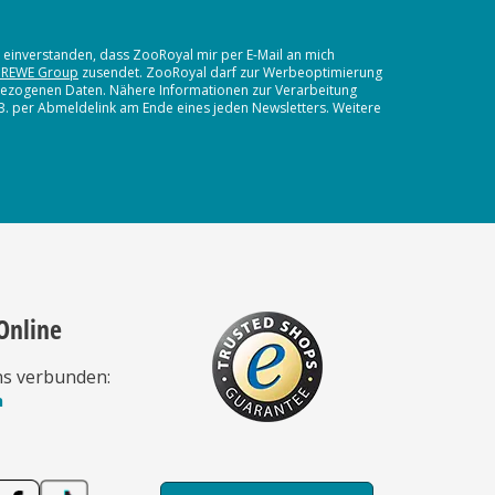
t einverstanden, dass ZooRoyal mir per E-Mail an mich
 REWE Group
zusendet. ZooRoyal darf zur Werbeoptimierung
nbezogenen Daten. Nähere Informationen zur Verarbeitung
.B. per Abmeldelink am Ende eines jeden Newsletters. Weitere
Online
ns verbunden:
n