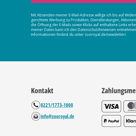
Mit Absenden meiner E-Mail-Adresse willige ich bis auf Wider
gerichtete Werbung zu Produkten, Dienstleistungen, Aktion
die Öffnung der E-Mails sowie Klicks auf enthaltene Links 
meiner Daten kann ich den Datenschutzhinweisen entnehmen. D
Informationen findest du unter zooroyal.de/newsletter/.
Kontakt
Zahlungsme
0221/1773-1000
info@zooroyal.de