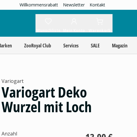
Willkommensrabatt
Newsletter
Kontakt
Wunschliste
Mein Konto
Warenkorb
Marken
ZooRoyal Club
Services
SALE
Magazin
Variogart
Variogart Deko
Wurzel mit Loch
Anzahl