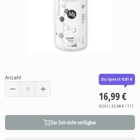
Anzahl
Du sparst 0,81 €
16,99 €
0,50 l
(
33,98 €
/ 1
l
)
Zur Zeit nicht verfügbar