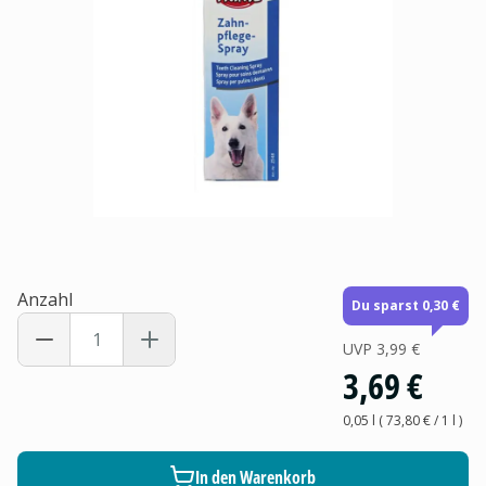
Anzahl
Du sparst 0,30 €
UVP
3,99 €
3,69 €
0,05 l
(
73,80 €
/ 1
l
)
In den Warenkorb