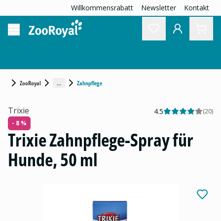
Willkommensrabatt
Newsletter
Kontakt
...
ZooRoyal
Zahnpflege
Trixie
4.5
(
20
)
- 8 %
Trixie Zahnpflege-Spray für
Hunde, 50 ml