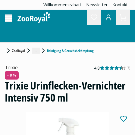
Willkommensrabatt
Newsletter
Kontakt
...
ZooRoyal
Reinigung & Geruchsbekämpfung
Trixie
4.8
(
13
)
- 8 %
Trixie Urinflecken-Vernichter
Intensiv 750 ml