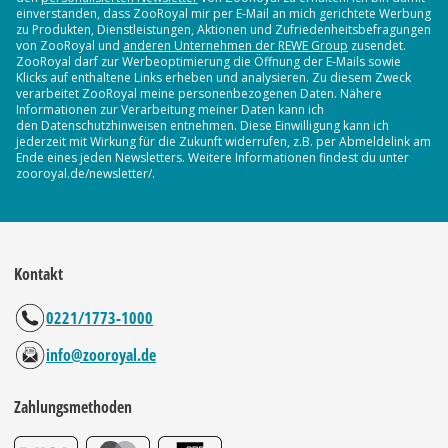
einverstanden, dass ZooRoyal mir per E-Mail an mich gerichtete Werbung
zu Produkten, Dienstleistungen, Aktionen und Zufriedenheitsbefragungen
von ZooRoyal und
anderen Unternehmen der REWE Group
zusendet.
ZooRoyal darf zur Werbeoptimierung die Öffnung der E-Mails sowie
Klicks auf enthaltene Links erheben und analysieren. Zu diesem Zweck
verarbeitet ZooRoyal meine personenbezogenen Daten. Nähere
Informationen zur Verarbeitung meiner Daten kann ich
den Datenschutzhinweisen entnehmen. Diese Einwilligung kann ich
jederzeit mit Wirkung für die Zukunft widerrufen, z.B. per Abmeldelink am
Ende eines jeden Newsletters. Weitere Informationen findest du unter
zooroyal.de/newsletter/.
Kontakt
0221/1773-1000
info@zooroyal.de
Zahlungsmethoden