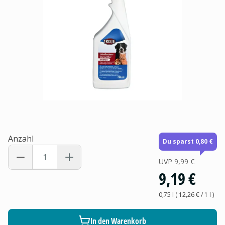
Anzahl
Du sparst 0,80 €
UVP
9,99 €
9,19 €
0,75 l
(
12,26 €
/ 1
l
)
In den Warenkorb