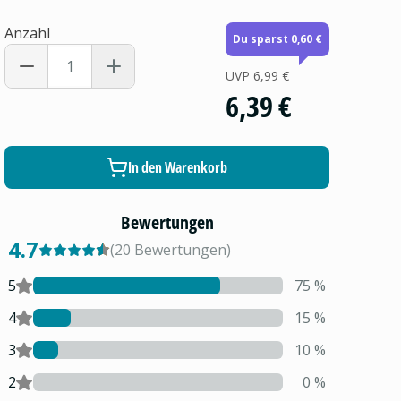
Anzahl
Du sparst 0,60 €
UVP
6,99 €
6,39 €
In den Warenkorb
Bewertungen
4.7
(
20
Bewertungen
)
5
75
%
4
15
%
3
10
%
2
0
%