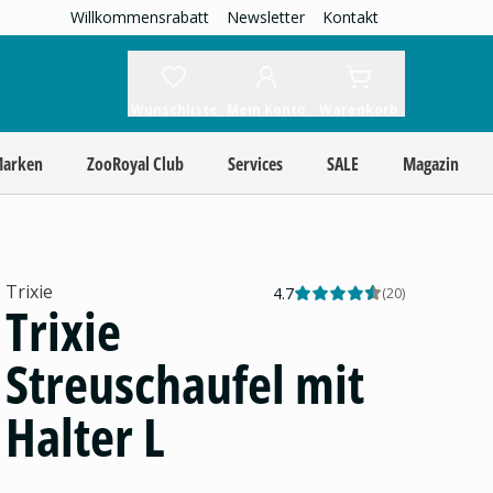
Willkommensrabatt
Newsletter
Kontakt
Wunschliste
Mein Konto
Warenkorb
Marken
ZooRoyal Club
Services
SALE
Magazin
Trixie
4.7
(
20
)
Trixie
Streuschaufel mit
Halter L