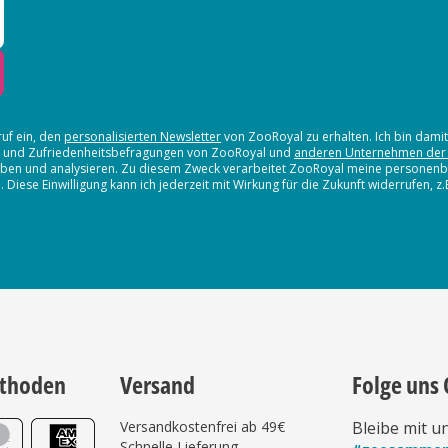
ruf ein, den
personalisierten Newsletter
von ZooRoyal zu erhalten. Ich bin dami
en und Zufriedenheitsbefragungen von ZooRoyal und
anderen Unternehmen der
erheben und analysieren. Zu diesem Zweck verarbeitet ZooRoyal meine persone
iese Einwilligung kann ich jederzeit mit Wirkung für die Zukunft widerrufen, z
thoden
Versand
Folge uns 
Versandkostenfrei ab 49€
Bleibe mit u
Schnelle Lieferung