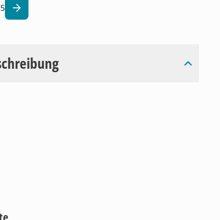
5
schreibung
te