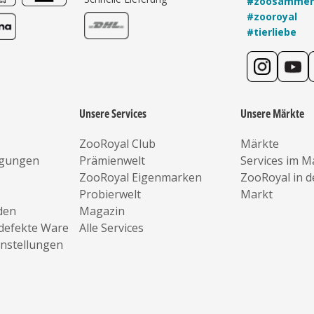
#zoosamme
#zooroyal
#tierliebe
Unsere Services
Unsere Märkte
ZooRoyal Club
Märkte
ngungen
Prämienwelt
Services im M
ZooRoyal Eigenmarken
ZooRoyal in 
Probierwelt
Markt
den
Magazin
defekte Ware
Alle Services
instellungen