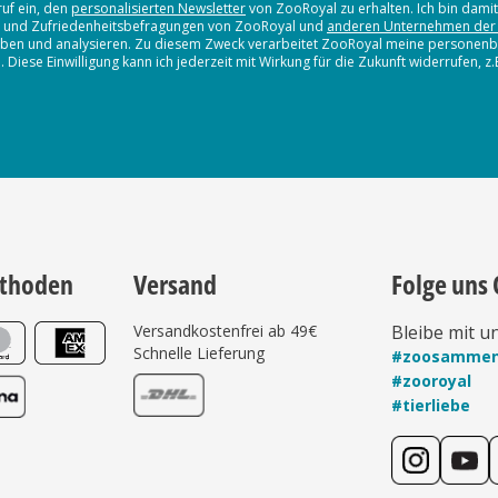
ruf ein, den
personalisierten Newsletter
von ZooRoyal zu erhalten. Ich bin dami
en und Zufriedenheitsbefragungen von ZooRoyal und
anderen Unternehmen der
erheben und analysieren. Zu diesem Zweck verarbeitet ZooRoyal meine persone
iese Einwilligung kann ich jederzeit mit Wirkung für die Zukunft widerrufen, z
thoden
Versand
Folge uns 
Versandkostenfrei ab 49€
Bleibe mit u
Schnelle Lieferung
#zoosamme
#zooroyal
#tierliebe