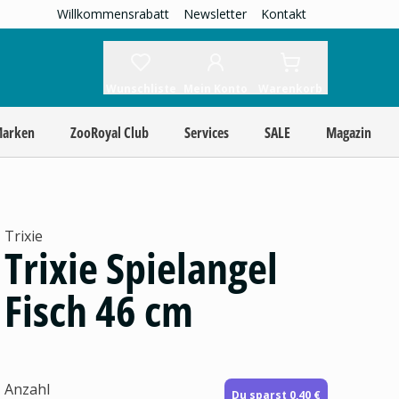
Willkommensrabatt
Newsletter
Kontakt
Wunschliste
Mein Konto
Warenkorb
Marken
ZooRoyal Club
Services
SALE
Magazin
Trixie
Trixie Spielangel
Fisch 46 cm
Anzahl
Du sparst 0,40 €