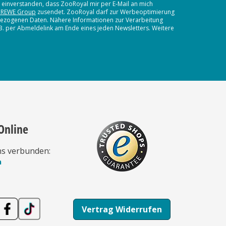
t einverstanden, dass ZooRoyal mir per E-Mail an mich
 REWE Group
zusendet. ZooRoyal darf zur Werbeoptimierung
nbezogenen Daten. Nähere Informationen zur Verarbeitung
.B. per Abmeldelink am Ende eines jeden Newsletters. Weitere
Online
ns verbunden:
n
Vertrag Widerrufen