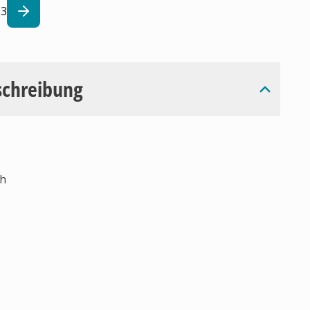
3
schreibung
ch