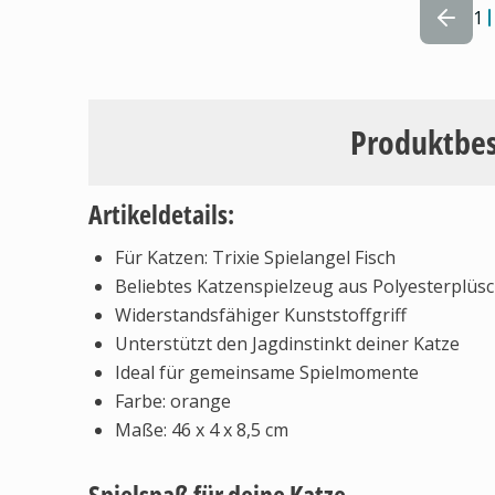
1
Produktbe
Artikeldetails:
Für Katzen: Trixie Spielangel Fisch
Beliebtes Katzenspielzeug aus Polyesterplüs
Widerstandsfähiger Kunststoffgriff
Unterstützt den Jagdinstinkt deiner Katze
Ideal für gemeinsame Spielmomente
Farbe: orange
Maße: 46 x 4 x 8,5 cm
Spielspaß für deine Katze