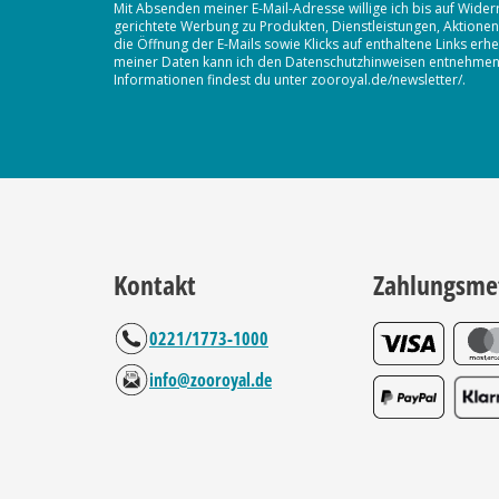
Mit Absenden meiner E-Mail-Adresse willige ich bis auf Wider
gerichtete Werbung zu Produkten, Dienstleistungen, Aktion
die Öffnung der E-Mails sowie Klicks auf enthaltene Links 
meiner Daten kann ich den Datenschutzhinweisen entnehmen. D
Informationen findest du unter zooroyal.de/newsletter/.
Kontakt
Zahlungsme
0221/1773-1000
info@zooroyal.de