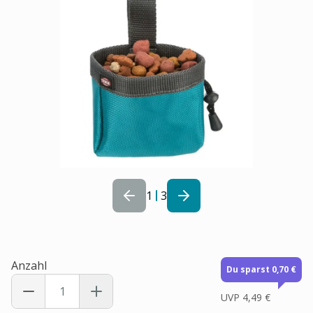
1
3
Anzahl
Du sparst 0,70 €
UVP
4,49 €