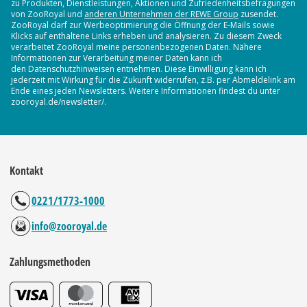
zu Produkten, Dienstleistungen, Aktionen und Zufriedenheitsbefragungen
von ZooRoyal und
anderen Unternehmen der REWE Group
zusendet.
ZooRoyal darf zur Werbeoptimierung die Öffnung der E-Mails sowie
Klicks auf enthaltene Links erheben und analysieren. Zu diesem Zweck
verarbeitet ZooRoyal meine personenbezogenen Daten. Nähere
Informationen zur Verarbeitung meiner Daten kann ich
den Datenschutzhinweisen entnehmen. Diese Einwilligung kann ich
jederzeit mit Wirkung für die Zukunft widerrufen, z.B. per Abmeldelink am
Ende eines jeden Newsletters. Weitere Informationen findest du unter
zooroyal.de/newsletter/.
Kontakt
0221/1773-1000
info@zooroyal.de
Zahlungsmethoden