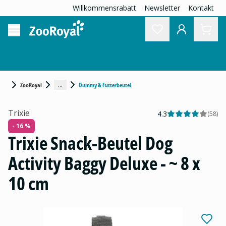
Willkommensrabatt
Newsletter
Kontakt
...
ZooRoyal
Dummy & Futterbeutel
Trixie
4.3
(
58
)
- 16 %
Trixie Snack-Beutel Dog
Activity Baggy Deluxe - ~ 8 x
10 cm