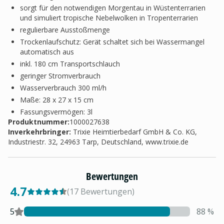
sorgt für den notwendigen Morgentau in Wüstenterrarien
und simuliert tropische Nebelwolken in Tropenterrarien
regulierbare Ausstoßmenge
Trockenlaufschutz: Gerät schaltet sich bei Wassermangel
automatisch aus
inkl. 180 cm Transportschlauch
geringer Stromverbrauch
Wasserverbrauch 300 ml/h
Maße: 28 x 27 x 15 cm
Fassungsvermögen: 3l
Produktnummer:
1000027638
Inverkehrbringer
:
Trixie Heimtierbedarf GmbH & Co. KG,
Industriestr. 32, 24963 Tarp, Deutschland, www.trixie.de
Bewertungen
4.7
(
17
Bewertungen
)
5
88
%