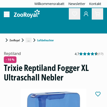
Willkommensrabatt
Newsletter
Kontakt
...
ZooRoyal
Luftbefeuchter
Reptiland
4.7
(
17
)
- 10 %
Trixie Reptiland Fogger XL
Ultraschall Nebler