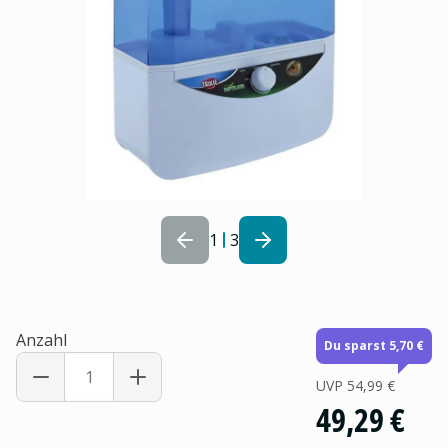
1
3
Anzahl
Du sparst 5,70 €
UVP
54,99 €
49,29 €