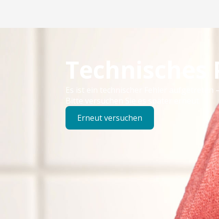
Technisches
Es ist ein technischer Fehler aufgetreten –
Bitte versuchen Sie es später erneut.
Erneut versuchen