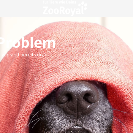
 Problem
 wir sind bereits dran.