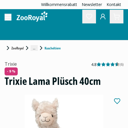
Willkommensrabatt
Newsletter
Kontakt
...
ZooRoyal
Kuscheltiere
Trixie
4.8
(
6
)
- 9 %
Trixie Lama Plüsch 40cm