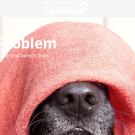
 Problem
 wir sind bereits dran.