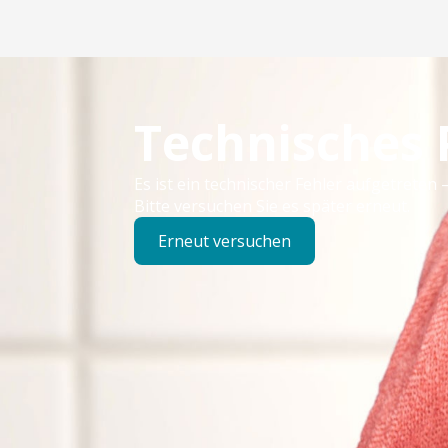
Technisches
Es ist ein technischer Fehler aufgetreten –
Bitte versuchen Sie es später erneut.
Erneut versuchen