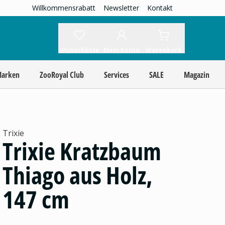
Willkommensrabatt
Newsletter
Kontakt
Wunschliste
Mein Konto
Warenkorb
Marken
ZooRoyal Club
Services
SALE
Magazin
Trixie
Trixie Kratzbaum
Thiago aus Holz,
147 cm