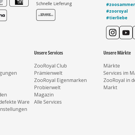
Schnelle Lieferung
#zoosamme
#zooroyal
#tierliebe
Unsere Services
Unsere Märkte
ZooRoyal Club
Märkte
ngungen
Prämienwelt
Services im M
ZooRoyal Eigenmarken
ZooRoyal in 
Probierwelt
Markt
den
Magazin
defekte Ware
Alle Services
instellungen