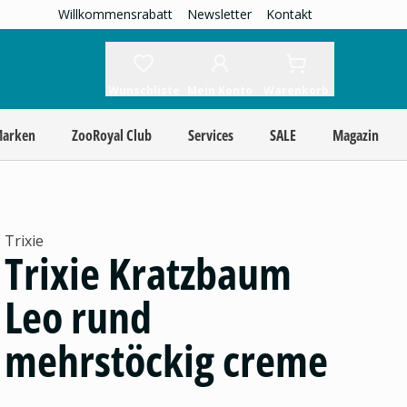
Willkommensrabatt
Newsletter
Kontakt
Wunschliste
Mein Konto
Warenkorb
Marken
ZooRoyal Club
Services
SALE
Magazin
Trixie
Trixie Kratzbaum
Leo rund
mehrstöckig creme