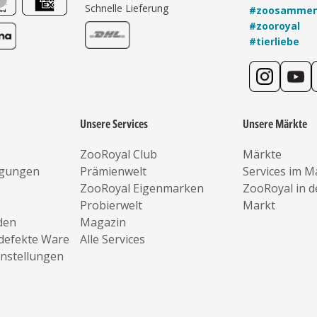
Schnelle Lieferung
#zoosamme
#zooroyal
#tierliebe
Unsere Services
Unsere Märkte
ZooRoyal Club
Märkte
ngungen
Prämienwelt
Services im M
ZooRoyal Eigenmarken
ZooRoyal in 
Probierwelt
Markt
den
Magazin
defekte Ware
Alle Services
instellungen