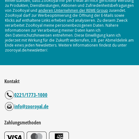
einverstanden, dass ZooRoyal mir per E-Mail an mich gerichtete Werbung
zu Produkten, Dienstleistungen, Aktionen und Zufriedenheitsbefragungen
von ZooRoyal und
anderen Unternehmen der REWE Group
zusendet.
ZooRoyal darf zur Werbeoptimierung die Öffnung der E-Mails sowie
Klicks auf enthaltene Links erheben und analysieren. Zu diesem Zweck
verarbeitet ZooRoyal meine personenbezogenen Daten. Nähere
Informationen zur Verarbeitung meiner Daten kann ich
den Datenschutzhinweisen entnehmen. Diese Einwilligung kann ich
jederzeit mit Wirkung für die Zukunft widerrufen, z.B. per Abmeldelink am
Ende eines jeden Newsletters. Weitere Informationen findest du unter
zooroyal.de/newsletter/.
Kontakt
0221/1773-1000
info@zooroyal.de
Zahlungsmethoden