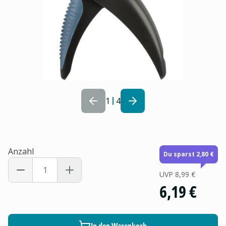
1
4
Anzahl
Du sparst 2,80 €
UVP
8,99 €
6,19 €