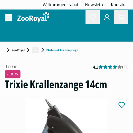
Willkommensrabatt
Newsletter
Kontakt
...
ZooRoyal
Pfoten- & Krallenpflege
Trixie
4.2
(
22
)
- 31 %
Trixie Krallenzange 14cm