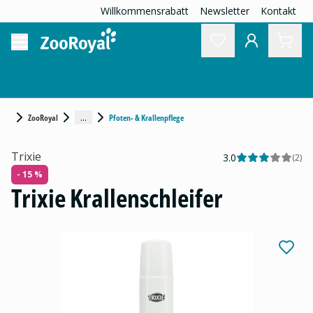
Willkommensrabatt
Newsletter
Kontakt
...
ZooRoyal
Pfoten- & Krallenpflege
Trixie
3.0
(
2
)
- 15 %
Trixie Krallenschleifer