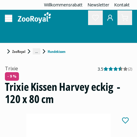
Willkommensrabatt
Newsletter
Kontakt
...
ZooRoyal
Hundekissen
Trixie
3.5
(
2
)
- 9 %
Trixie Kissen Harvey eckig -
120 x 80 cm