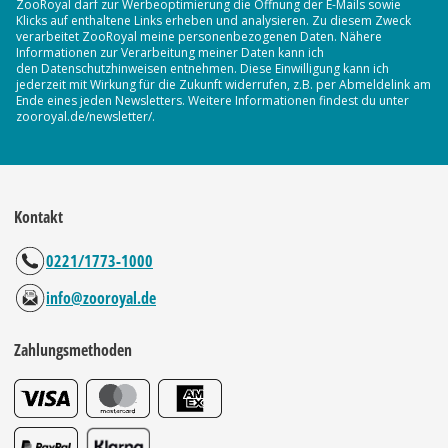
ZooRoyal darf zur Werbeoptimierung die Öffnung der E-Mails sowie
Klicks auf enthaltene Links erheben und analysieren. Zu diesem Zweck
verarbeitet ZooRoyal meine personenbezogenen Daten. Nähere
Informationen zur Verarbeitung meiner Daten kann ich
den Datenschutzhinweisen entnehmen. Diese Einwilligung kann ich
jederzeit mit Wirkung für die Zukunft widerrufen, z.B. per Abmeldelink am
Ende eines jeden Newsletters. Weitere Informationen findest du unter
zooroyal.de/newsletter/.
Kontakt
0221/1773-1000
info@zooroyal.de
Zahlungsmethoden