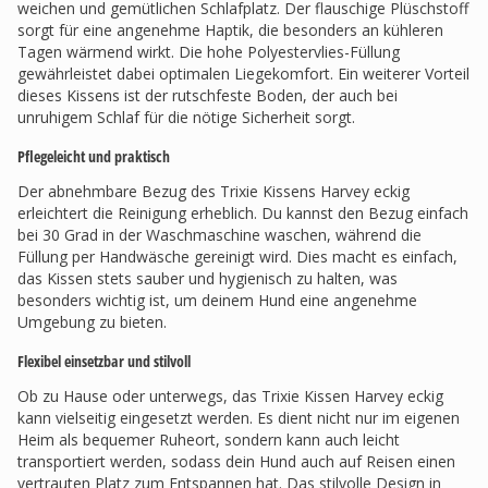
weichen und gemütlichen Schlafplatz. Der flauschige Plüschstoff
sorgt für eine angenehme Haptik, die besonders an kühleren
Tagen wärmend wirkt. Die hohe Polyestervlies-Füllung
gewährleistet dabei optimalen Liegekomfort. Ein weiterer Vorteil
dieses Kissens ist der rutschfeste Boden, der auch bei
unruhigem Schlaf für die nötige Sicherheit sorgt.
Pflegeleicht und praktisch
Der abnehmbare Bezug des Trixie Kissens Harvey eckig
erleichtert die Reinigung erheblich. Du kannst den Bezug einfach
bei 30 Grad in der Waschmaschine waschen, während die
Füllung per Handwäsche gereinigt wird. Dies macht es einfach,
das Kissen stets sauber und hygienisch zu halten, was
besonders wichtig ist, um deinem Hund eine angenehme
Umgebung zu bieten.
Flexibel einsetzbar und stilvoll
Ob zu Hause oder unterwegs, das Trixie Kissen Harvey eckig
kann vielseitig eingesetzt werden. Es dient nicht nur im eigenen
Heim als bequemer Ruheort, sondern kann auch leicht
transportiert werden, sodass dein Hund auch auf Reisen einen
vertrauten Platz zum Entspannen hat. Das stilvolle Design in