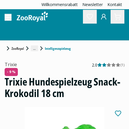
Willkommensrabatt
Newsletter
Kontakt
...
ZooRoyal
Intelligenzspielzeug
Trixie
2.0
(
1
)
- 9 %
Trixie Hundespielzeug Snack-
Krokodil 18 cm