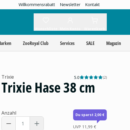
Willkommensrabatt
Newsletter
Kontakt
Wunschliste
Mein Konto
Warenkorb
Marken
ZooRoyal Club
Services
SALE
Magazin
Trixie
5.0
(
2
)
Trixie Hase 38 cm
Anzahl
Du sparst 2,00 €
UVP
11,99 €