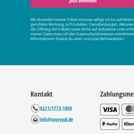
Jetzt anmelden
Mit Absenden meiner E-Mail-Adresse willige ich bis auf Wider
gerichtete Werbung zu Produkten, Dienstleistungen, Aktion
die Öffnung der E-Mails sowie Klicks auf enthaltene Links 
meiner Daten kann ich den Datenschutzhinweisen entnehmen. D
Informationen findest du unter zooroyal.de/newsletter/.
Kontakt
Zahlungsme
0221/1773-1000
info@zooroyal.de