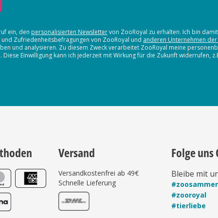
ruf ein, den
personalisierten Newsletter
von ZooRoyal zu erhalten. Ich bin dami
en und Zufriedenheitsbefragungen von ZooRoyal und
anderen Unternehmen der
erheben und analysieren. Zu diesem Zweck verarbeitet ZooRoyal meine persone
iese Einwilligung kann ich jederzeit mit Wirkung für die Zukunft widerrufen, z
thoden
Versand
Folge uns 
Versandkostenfrei ab 49€
Bleibe mit u
Schnelle Lieferung
#zoosamme
#zooroyal
#tierliebe