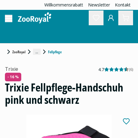
Willkommensrabatt
Newsletter
Kontakt
...
ZooRoyal
Fellpflege
Trixie
4.7
(
6
)
- 16 %
Trixie Fellpflege-Handschuh
pink und schwarz