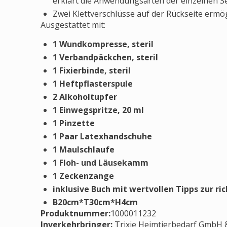
erklärt die Anwendungsarten der einzelnen
Zwei Klettverschlüsse auf der Rückseite ermög
Ausgestattet mit:
1 Wundkompresse, steril
1 Verbandpäckchen, steril
1 Fixierbinde, steril
1 Heftpflasterspule
2 Alkoholtupfer
1 Einwegspritze, 20 ml
1 Pinzette
1 Paar Latexhandschuhe
1 Maulschlaufe
1 Floh- und Läusekamm
1 Zeckenzange
inklusive Buch mit wertvollen Tipps zur ri
B20cm*T30cm*H4cm
Produktnummer:
1000011232
Inverkehrbringer
:
Trixie Heimtierbedarf GmbH & 