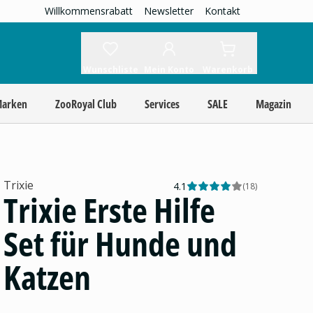
Willkommensrabatt
Newsletter
Kontakt
Wunschliste
Mein Konto
Warenkorb
Marken
ZooRoyal Club
Services
SALE
Magazin
Trixie
4.1
(
18
)
Trixie Erste Hilfe
Set für Hunde und
Katzen