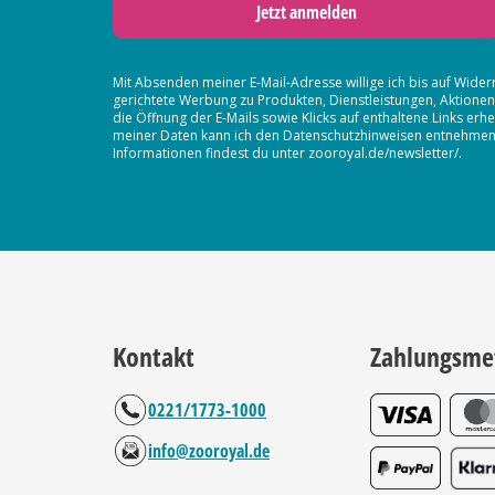
Jetzt anmelden
Mit Absenden meiner E-Mail-Adresse willige ich bis auf Wider
gerichtete Werbung zu Produkten, Dienstleistungen, Aktion
die Öffnung der E-Mails sowie Klicks auf enthaltene Links 
meiner Daten kann ich den Datenschutzhinweisen entnehmen. D
Informationen findest du unter zooroyal.de/newsletter/.
Kontakt
Zahlungsme
0221/1773-1000
info@zooroyal.de