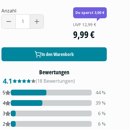
Anzahl
Du sparst 3,00 €
UVP
12,99 €
9,99 €
In den Warenkorb
Bewertungen
4.1
(
18
Bewertungen
)
5
44
%
4
39
%
3
6
%
2
6
%