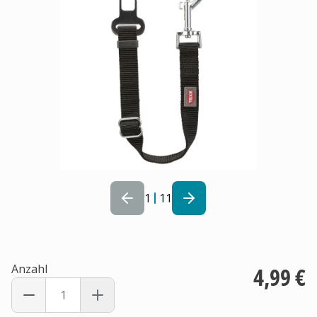
1
11
Anzahl
4,99 €