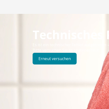
Technisches
Es ist ein technischer Fehler aufgetreten –
Bitte versuchen Sie es später erneut.
Erneut versuchen