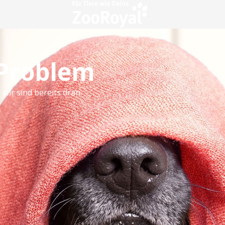
 Problem
 wir sind bereits dran.