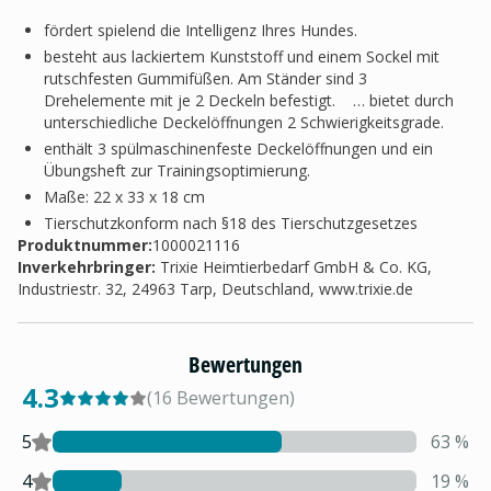
fördert spielend die Intelligenz Ihres Hundes.
besteht aus lackiertem Kunststoff und einem Sockel mit
rutschfesten Gummifüßen. Am Ständer sind 3
Drehelemente mit je 2 Deckeln befestigt. … bietet durch
unterschiedliche Deckelöffnungen 2 Schwierigkeitsgrade.
enthält 3 spülmaschinenfeste Deckelöffnungen und ein
Übungsheft zur Trainingsoptimierung.
Maße: 22 x 33 x 18 cm
Tierschutzkonform nach §18 des Tierschutzgesetzes
Produktnummer:
1000021116
Inverkehrbringer
:
Trixie Heimtierbedarf GmbH & Co. KG,
Industriestr. 32, 24963 Tarp, Deutschland, www.trixie.de
Bewertungen
4.3
(
16
Bewertungen
)
5
63
%
4
19
%