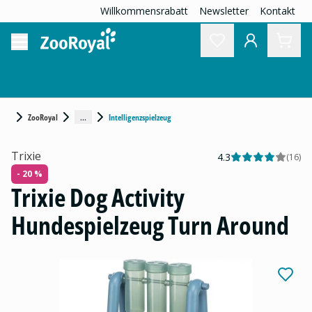
Willkommensrabatt
Newsletter
Kontakt
...
ZooRoyal
Intelligenzspielzeug
Trixie
4.3
(
16
)
- 20 %
Trixie Dog Activity
Hundespielzeug Turn Around