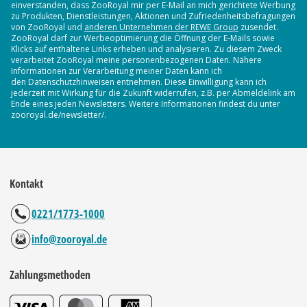
einverstanden, dass ZooRoyal mir per E-Mail an mich gerichtete Werbung
zu Produkten, Dienstleistungen, Aktionen und Zufriedenheitsbefragungen
von ZooRoyal und
anderen Unternehmen der REWE Group
zusendet.
ZooRoyal darf zur Werbeoptimierung die Öffnung der E-Mails sowie
Klicks auf enthaltene Links erheben und analysieren. Zu diesem Zweck
verarbeitet ZooRoyal meine personenbezogenen Daten. Nähere
Informationen zur Verarbeitung meiner Daten kann ich
den Datenschutzhinweisen entnehmen. Diese Einwilligung kann ich
jederzeit mit Wirkung für die Zukunft widerrufen, z.B. per Abmeldelink am
Ende eines jeden Newsletters. Weitere Informationen findest du unter
zooroyal.de/newsletter/.
Kontakt
0221/1773-1000
info@zooroyal.de
Zahlungsmethoden