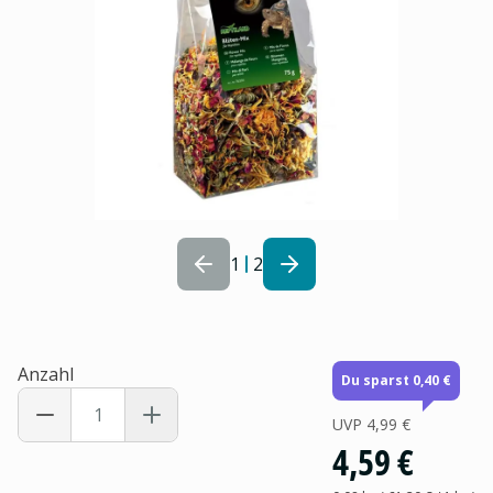
1
2
Anzahl
Du sparst 0,40 €
UVP
4,99 €
4,59 €