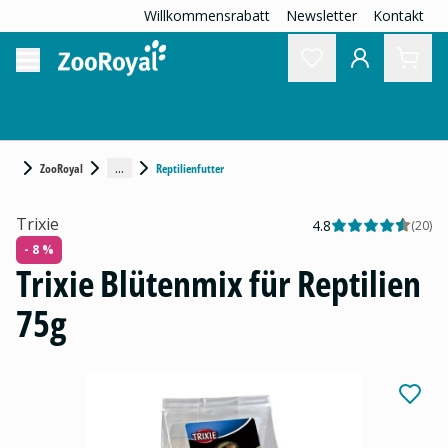
Willkommensrabatt
Newsletter
Kontakt
...
ZooRoyal
Reptilienfutter
Trixie
4.8
(
20
)
- 8 %
Trixie Blütenmix für Reptilien
75g