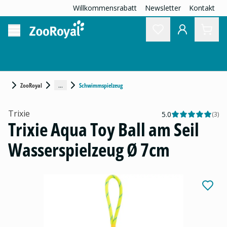
Willkommensrabatt
Newsletter
Kontakt
...
ZooRoyal
Schwimmspielzeug
Trixie
5.0
(
3
)
Trixie Aqua Toy Ball am Seil
Wasserspielzeug Ø 7cm