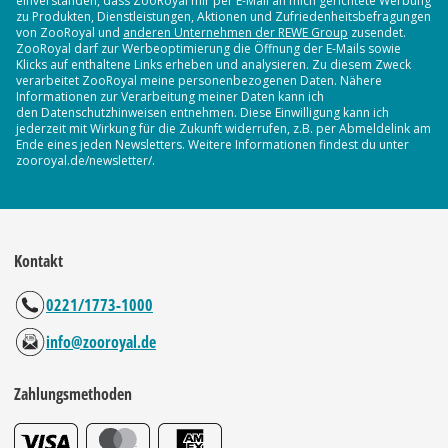
einverstanden, dass ZooRoyal mir per E-Mail an mich gerichtete Werbung
zu Produkten, Dienstleistungen, Aktionen und Zufriedenheitsbefragungen
von ZooRoyal und
anderen Unternehmen der REWE Group
zusendet.
ZooRoyal darf zur Werbeoptimierung die Öffnung der E-Mails sowie
Klicks auf enthaltene Links erheben und analysieren. Zu diesem Zweck
verarbeitet ZooRoyal meine personenbezogenen Daten. Nähere
Informationen zur Verarbeitung meiner Daten kann ich
den Datenschutzhinweisen entnehmen. Diese Einwilligung kann ich
jederzeit mit Wirkung für die Zukunft widerrufen, z.B. per Abmeldelink am
Ende eines jeden Newsletters. Weitere Informationen findest du unter
zooroyal.de/newsletter/.
Kontakt
0221/1773-1000
info@zooroyal.de
Zahlungsmethoden