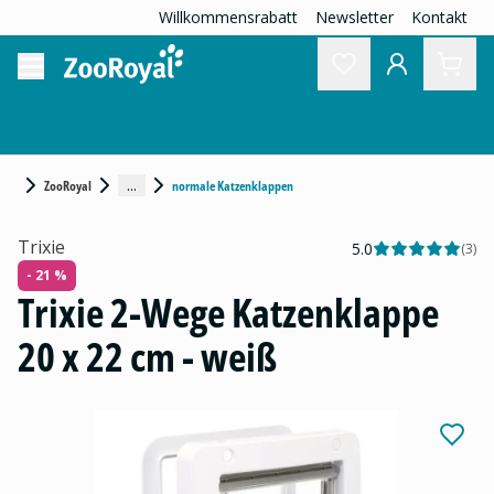
Willkommensrabatt
Newsletter
Kontakt
...
ZooRoyal
normale Katzenklappen
Trixie
5.0
(
3
)
- 21 %
Trixie 2-Wege Katzenklappe
20 x 22 cm - weiß