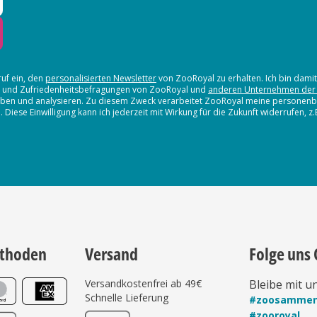
ruf ein, den
personalisierten Newsletter
von ZooRoyal zu erhalten. Ich bin dami
en und Zufriedenheitsbefragungen von ZooRoyal und
anderen Unternehmen der
erheben und analysieren. Zu diesem Zweck verarbeitet ZooRoyal meine persone
iese Einwilligung kann ich jederzeit mit Wirkung für die Zukunft widerrufen, z
thoden
Versand
Folge uns 
Versandkostenfrei ab 49€
Bleibe mit u
Schnelle Lieferung
#zoosamme
#zooroyal