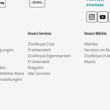
#tierliebe
Unsere Services
Unsere Märkte
ZooRoyal Club
Märkte
ngungen
Prämienwelt
Services im M
ZooRoyal Eigenmarken
ZooRoyal in 
Probierwelt
Markt
den
Magazin
defekte Ware
Alle Services
instellungen