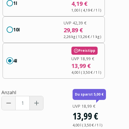
4,19 €
1l
1,00 l
(
4,19 €
/ 1
l
)
UVP
42,39 €
29,89 €
10l
2,26 kg
(
13,26 €
/ 1
kg
)
Preistipp
UVP
18,99 €
4l
13,99 €
4,00 l
(
3,50 €
/ 1
l
)
Anzahl
Du sparst 5,00 €
UVP
18,99 €
13,99 €
4,00 l
(
3,50 €
/ 1
l
)