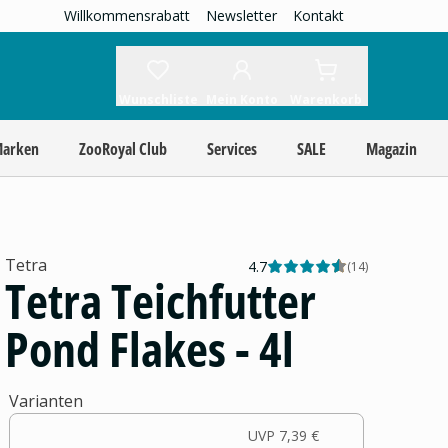
Willkommensrabatt
Newsletter
Kontakt
Wunschliste
Mein Konto
Warenkorb
Marken
ZooRoyal Club
Services
SALE
Magazin
Tetra
4.7
(
14
)
Tetra Teichfutter
Pond Flakes - 4l
Varianten
UVP
7,39 €